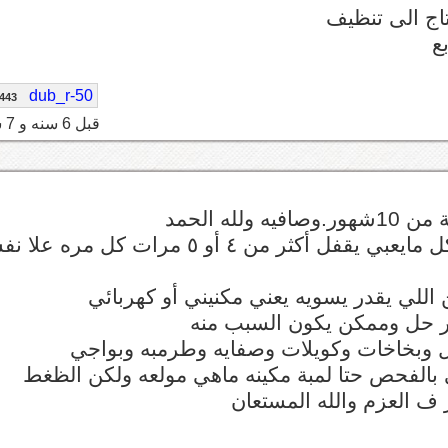
اج الى تنظيف
ع
dub_r-50
443
قبل 6 سنه و 7 شهر
وكل شي تمام بس عندي مشكلة الهوا ف التانكي كل مايعبي يقفل أكثر من ٤ أو ٥ مرات كل مر
 اللي يقدر يسويه يعني مكنيني أو كهربائي
آخر حل وممكن يكون السبب منه
ل وبخاخات وكويلات وصفايه وطرمبه وبواجي
بالفحص حتا لمبة مكينه ماهي مولعه ولكن الظغط