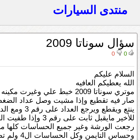
منتدى السيارات
سؤال سوناتا 2009
0
0
السلام عليكم
الله يعطيكم العافيه
موتري سوناتا 2009 خبط علي وغيرت مكينه وبعد ماشغلته
صار فيه تقطيع وإذا مشيت وصل عداد الضغط
ينتع ويقطع ويرجع العداد على رقم 3 ومع الدعس على البنزين
للأخير مايقبل ثابت على رقم 3 وإذا طفيت السيارة وشغلتها تصير طبيعي
رجعت الورشة وغير جميع الحساسات كلها م
وحساس التايمن وكل الحساسات ال4 ولم تصلح ثم غيرت دعست البنزين