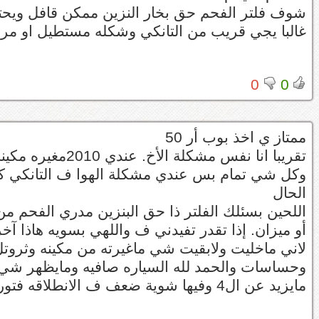
شوف فلتر الفحم حق بخار النزين ممكن قافل ويحت
غالبا يجي قريب من التانكي وشكله مستطيل او مرب
0
0
ممتاز ي اخذ بوب أر 50
تقريبا انا نفس مشكلة الأخ. عندي 2010مغيره مكينة من 10شهور.وصافيه ولله الحمد
الحال
اللحين بسئلك الفلتر ذا حق البنزين مدري الفحم من
أو ميزان. إذا تقدر تفيدني ف واللهي بسويه هاذا 
لاني ماخليت ولابقيت شي ماغيرته من مكينه وثروت
وحساسات والحمد لله السياره صافيه ومايظهر شي 
مايزيد عن ال4 وفيها شوية ضعف ف الانطلاقه فتور ف العزم والله المستعان