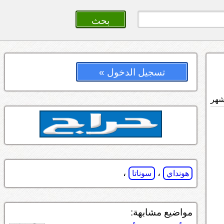
تسجيل الدخول »
،
،
هونداي
سوناتا
مواضيع مشابهة: