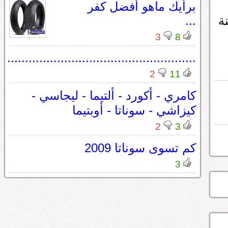
برأيك ماهو أفضل كفر
ة
...
3
8
.....................................................
2
11
كامري - أكورد - ألتيما - ليجاسي -
كيزاشي - سوناتا - أوبتيما
2
3
كم تسوى سوناتا 2009
3