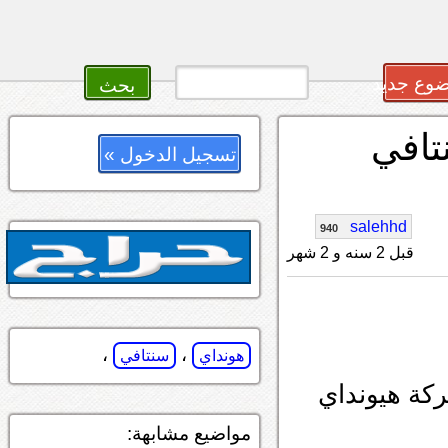
وع جديد
تافي
تسجيل الدخول »
salehhd
940
قبل 2 سنه و 2 شهر
،
،
هونداي
سنتافي
ركة هيونداي
مواضيع مشابهة: